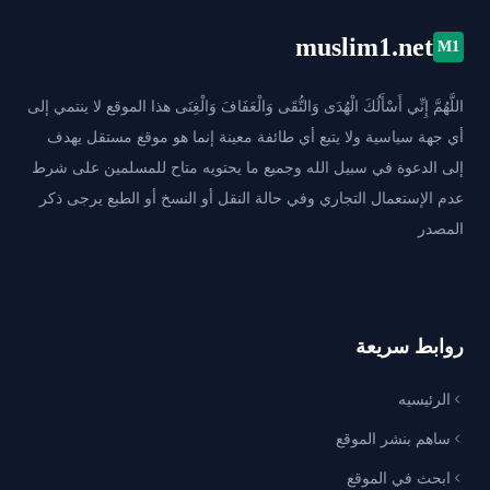
muslim1.net
M1
اللَّهُمَّ إِنِّي أَسْأَلُكَ الْهُدَى وَالتُّقَى وَالْعَفَافَ وَالْغِنَى هذا الموقع لا ينتمي إلى
أي جهة سياسية ولا يتبع أي طائفة معينة إنما هو موقع مستقل يهدف
إلى الدعوة في سبيل الله وجميع ما يحتويه متاح للمسلمين على شرط
عدم الإستعمال التجاري وفي حالة النقل أو النسخ أو الطبع يرجى ذكر
المصدر
روابط سريعة
الرئيسيه
ساهم بنشر الموقع
ابحث في الموقع