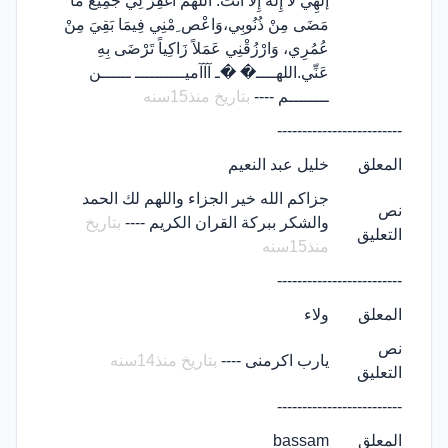
إلهِي لاَ إِلَهَ إِلاَّ أَنْتَ. اللَّهُمَّ اغْفِرْ لِي جَمِيعَ مَا
مَضَى مِنْ ذُنُوبِي،وَاعْص ِمْنِي فِيمَا بَقِيَ مِنْ
عُمُرِي، وَارْزُقْنِي عَمَلاً زَاكِياً تَرْضَى بِهِ
عَنِّي.اللهــــ� �ـ آآآميــــــــــ ــــــن
ــــــــم ----
بتاريخ منذ15سنه
-------------------------
المعلق
خليل عبد النعيم
جزاكم الله خير الجزاء واللهم لك الحمد
نص
والشكر ببركة القران الكريم ----
بتاريخ
التعليق
منذ15سنه
-------------------------
المعلق
ولاء
نص
يارب اكرمنى ----
بتاريخ منذ14سنه
التعليق
-------------------------
المعلق
bassam