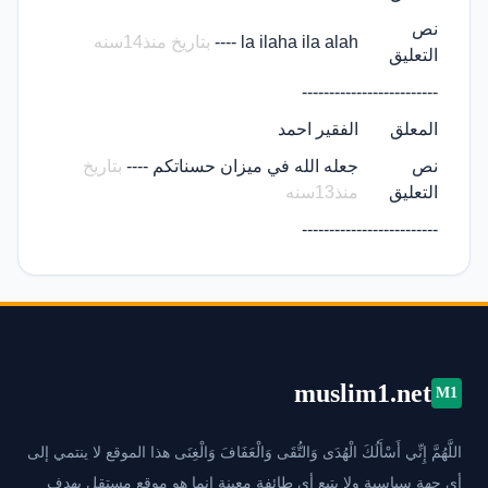
نص
la ilaha ila alah ----
بتاريخ منذ14سنه
التعليق
-------------------------
المعلق
الفقير احمد
نص
جعله الله في ميزان حسناتكم ----
بتاريخ
التعليق
منذ13سنه
-------------------------
muslim1.net
M1
اللَّهُمَّ إِنِّي أَسْأَلُكَ الْهُدَى وَالتُّقَى وَالْعَفَافَ وَالْغِنَى هذا الموقع لا ينتمي إلى
أي جهة سياسية ولا يتبع أي طائفة معينة إنما هو موقع مستقل يهدف