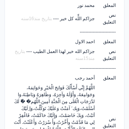
المعلق
محمد نور
نص
جزاكم اللٍّه كل خير ----
بتاريخ منذ16سنه
التعليق
-------------------------
المعلق
احمد الاول
نص
جزاكم الله خير لهذا العمل الطيب ----
بتاريخ
التعليق
منذ15سنه
-------------------------
المعلق
أحمد رجب
اللَّهُمَّ إِنِّي أَسْأَلُكَ فَوَاتِحَ الْخَيْرِ وَخَوَاتِمَهُ،
وَجَوَامِعَهُ، وَأَوَّلَهُ وَآخِرَهُ، وَظَاهِرَهُ وَبَاطِنَهُ،وَا
لدَّرَجَاتِ الْعُلَى مِنَ الْجَنَّةِ آمِينَ.اللَّهُم� �ّ لَكَ
أسْلَمْتُ،وَبِك َ آمَنْتُ وَعَلَيْكَ تَوَكَّلْتُ،وَإ ِلَيْكَ
أنَبْتُ، وَبِكَ خَاصَمْتُ، وَإِلَيْكَ حَاكَمْتُ، فَاغْفِرْ
نص
لِي مَا قَدَّمْتُ وأَخَّرْتُ،وَأَ سْرَرْتُ وَأَعْلَنْتُ. أَنْتَ
التعليق