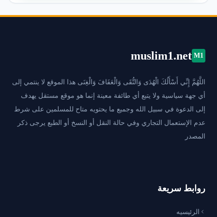
muslim1.net
M1
اللَّهُمَّ إِنِّي أَسْأَلُكَ الْهُدَى وَالتُّقَى وَالْعَفَافَ وَالْغِنَى هذا الموقع لا ينتمي إلى
أي جهة سياسية ولا يتبع أي طائفة معينة إنما هو موقع مستقل يهدف
إلى الدعوة في سبيل الله وجميع ما يحتويه متاح للمسلمين على شرط
عدم الإستعمال التجاري وفي حالة النقل أو النسخ أو الطبع يرجى ذكر
المصدر
روابط سريعة
الرئيسيه