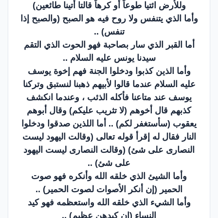
وللأرض ائتيا طوعاً أو كرهاً قالتا أتينا طائعين)
وأما الذي يتنفس ولا روح فيه هو الصبح (والصبح إذا
تنفس) ..
أما القبر الذي سار بصاحبة فهو الحوت الذي التقم
سيدنا يونس عليه السلام ..
وأما الذين كذبوا ودخلوا الجنة فهم إخوة يوسف
عليه السلام عندما قالوا لأبيهم ذهبنا لنستبق وتركنا
يوسف عند متاعنا فأكله الذئب ، وعندما انكشف
كذبهم قال أخوهم (لا تثريب عليكم) وقال أبوهم
يعقوب (سأستغفر لكم) .. أما اللذين صدقوا ودخلوا
النار فقال له إقرأ قوله تعالى (وقالت اليهود ليست
النصارى على شئ) (وقالت النصارى ليست اليهود
على شئ) ..
وأما الشيئ الذي خلقه الله وأنكره فهو صوت
الحمير (إن أنكر الأصوات لصوت الحمير) ..
وأما الشيء الذي خلقه الله واستعظمه فهو كيد
النساء (إن كيدهن عظيم) ..