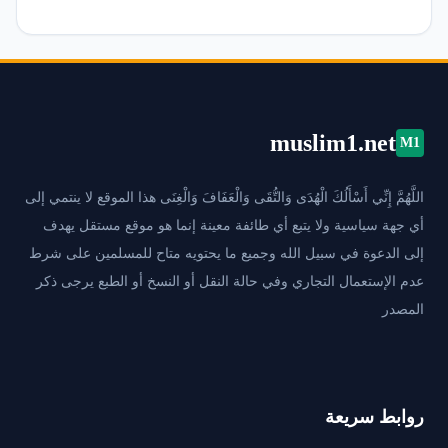
muslim1.net
M1
اللَّهُمَّ إِنِّي أَسْأَلُكَ الْهُدَى وَالتُّقَى وَالْعَفَافَ وَالْغِنَى هذا الموقع لا ينتمي إلى
أي جهة سياسية ولا يتبع أي طائفة معينة إنما هو موقع مستقل يهدف
إلى الدعوة في سبيل الله وجميع ما يحتويه متاح للمسلمين على شرط
عدم الإستعمال التجاري وفي حالة النقل أو النسخ أو الطبع يرجى ذكر
المصدر
روابط سريعة