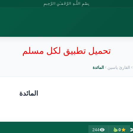
بِسْمِ اللَّـهِ الرَّحْمَـٰنِ الرَّحِيمِ
تحميل تطبيق لكل مسلم
القارئ ياسين
المائدة
المائدة
244
0