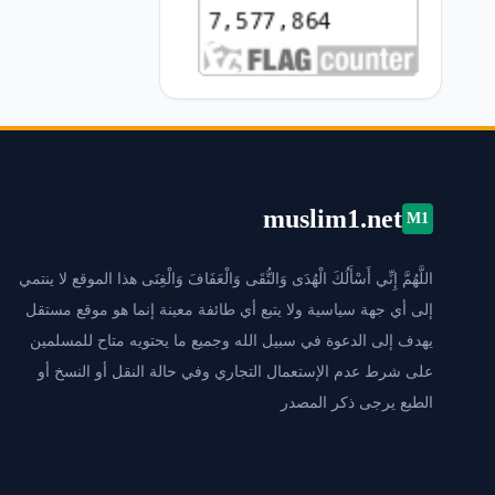
muslim1.net
M1
اللَّهُمَّ إِنِّي أَسْأَلُكَ الْهُدَى وَالتُّقَى وَالْعَفَافَ وَالْغِنَى هذا الموقع لا ينتمي
إلى أي جهة سياسية ولا يتبع أي طائفة معينة إنما هو موقع مستقل
يهدف إلى الدعوة في سبيل الله وجميع ما يحتويه متاح للمسلمين
على شرط عدم الإستعمال التجاري وفي حالة النقل أو النسخ أو
الطبع يرجى ذكر المصدر