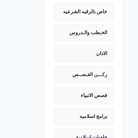
خاص بالرقيه الشرعيه
الخـطب والـدروس
الاذان
ركـــن القـصــص
قصص الانبياء
برامج اسلاميه
خلفيات اسلامية