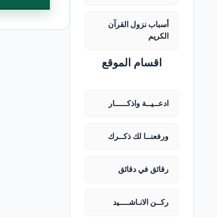
أسباب نزول القرآن
الكريم
اقسام الموقع
ادعــيــة واذكـــــار
ورفعنــا لك ذكــرك
رقائق في دقائق
ركــن الانـاشــــيد