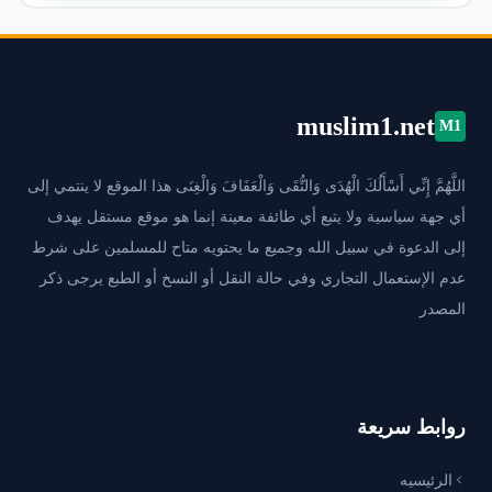
muslim1.net
M1
اللَّهُمَّ إِنِّي أَسْأَلُكَ الْهُدَى وَالتُّقَى وَالْعَفَافَ وَالْغِنَى هذا الموقع لا ينتمي إلى
أي جهة سياسية ولا يتبع أي طائفة معينة إنما هو موقع مستقل يهدف
إلى الدعوة في سبيل الله وجميع ما يحتويه متاح للمسلمين على شرط
عدم الإستعمال التجاري وفي حالة النقل أو النسخ أو الطبع يرجى ذكر
المصدر
روابط سريعة
الرئيسيه