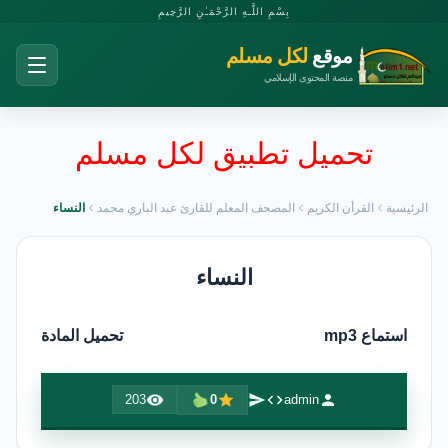
بِسْمِ اللَّـهِ الرَّحْمَـٰنِ الرَّحِيمِ
موقع
لكل مسلم
منصة المحتوى الإسلامي
تحميل تطبيق لكل مسلم
الرئيسية
القرأن الكريم
المصحف المعلم للقارئ عبد الباري محمد
النساء
النساء
استماع mp3
تحميل المادة
203
0
admin