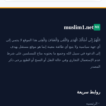
muslim1.net
M1
اللَّهُمَّ إِنِّي أَسْأَلُكَ الْهُدَى وَالتُّقَى وَالْعَفَافَ وَالْغِنَى هذا الموقع لا ينتمي إلى
أي جهة سياسية ولا يتبع أي طائفة معينة إنما هو موقع مستقل يهدف
إلى الدعوة في سبيل الله وجميع ما يحتويه متاح للمسلمين على شرط
عدم الإستعمال التجاري وفي حالة النقل أو النسخ أو الطبع يرجى ذكر
المصدر
روابط سريعة
الرئيسيه