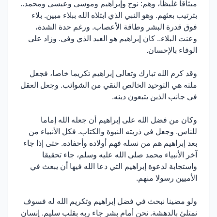
ميثاقا غليظا، وهم: نوح وإبراهيم وموسى وعيسى ومحمد..
بترتيب بعثهم. وهو النبي الذي ابتلاه الله ببلاء مبين. بلاء
فوق قدرة البشر وطاقة الأعصاب. ورغم حدة الشدة،
وعنت البلاء.. كان إبراهيم هو العبد الذي وفى. وزاد على
الوفاء بالإحسان.
وقد كرم الله تبارك وتعالى إبراهيم تكريما خاصا، فجعل
ملته هي التوحيد الخالص النقي من الشوائب. وجعل العقل
في جانب الذين يتبعون دينه.
وكان من فضل الله على إبراهيم أن جعله الله إماما
للناس. وجعل في ذريته النبوة والكتاب. فكل الأنبياء من
بعد إبراهيم هم من نسله فهم أولاده وأحفاده. حتى إذا جاء
آخر الأنبياء محمد صلى الله عليه وسلم، جاء تحقيقا
واستجابة لدعوة إبراهيم التي دعا الله فيها أن يبعث في
الأميين رسولا منهم.
ولو مضينا نبحث في فضل إبراهيم وتكريم الله له فسوف
نمتلئ بالدهشة. نحن أمام بشر جاء ربه بقلب سليم. إنسان