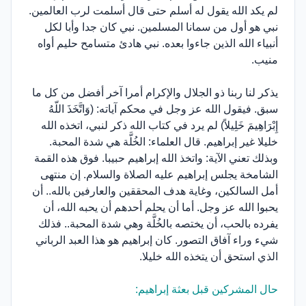
لم يكد الله يقول له أسلم حتى قال أسلمت لرب العالمين.
نبي هو أول من سمانا المسلمين. نبي كان جدا وأبا لكل
أنبياء الله الذين جاءوا بعده. نبي هادئ متسامح حليم أواه
منيب.
يذكر لنا ربنا ذو الجلال والإكرام أمرا آخر أفضل من كل ما
سبق. فيقول الله عز وجل في محكم آياته: (وَاتَّخَذَ اللّهُ
إِبْرَاهِيمَ خَلِيلاً) لم يرد في كتاب الله ذكر لنبي، اتخذه الله
خليلا غير إبراهيم. قال العلماء: الخُلَّة هي شدة المحبة.
وبذلك تعني الآية: واتخذ الله إبراهيم حبيبا. فوق هذه القمة
الشامخة يجلس إبراهيم عليه الصلاة والسلام. إن منتهى
أمل السالكين، وغاية هدف المحققين والعارفين بالله.. أن
يحبوا الله عز وجل. أما أن يحلم أحدهم أن يحبه الله، أن
يفرده بالحب، أن يختصه بالخُلَّة وهي شدة المحبة.. فذلك
شيء وراء آفاق التصور. كان إبراهيم هو هذا العبد الرباني
الذي استحق أن يتخذه الله خليلا.
حال المشركين قبل بعثة إبراهيم: