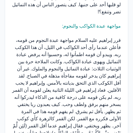
لو قلبها أحد على جنبها. كيف يتصور الناس أن هذه التماثيل
تضر وتنفع؟!
مواجهة عبدة الكواكب والنجوم:
قرر إبراهيم عليه السلام مواجهة عبدة النجوم من قومه،
فأعلن عندما رأى أحد الكواكب في الليل، أن هذا الكوكب
ربه. ويبدو أن قومه اطمأنوا له، وحسبوا أنه يرفض عبادة
التماثيل ويهوى عبادة الكواكب. وكانت الملاحة حرة بين
الوثنيات الثلاث: عبادة التماثيل والنجوم والملوك. غير أن
إبراهيم كان يدخر لقومه مفاجأة مذهلة في الصباح. لقد
أفل الكوكب الذي التحق بديانته بالأمس. وإبراهيم لا يحب
الآفلين. فعاد إبراهيم في الليلة الثانية يعلن لقومه أن القمر
ربه. لم يكن قومه على درجة كافية من الذكاء ليدركوا أنه
يسخر منهم برفق ولطف وحب. كيف يعبدون ربا يختفي
ثم يظهر. يأفل ثم يشرق. لم يفهم قومه هذا في المرة
الأولى فكرره مع القمر. لكن القمر كالزهرة كأي كوكب
آخر.. يظهر ويختفي. فقال إبراهيم عدما أفل القمر (لَئِن لَّمْ
يَهْدِنِي رَبِّي لأكُونَنَّ مِنَ الْقَوْمِ الضَّالِّينَ) نلاحظ هنا أنه عندما