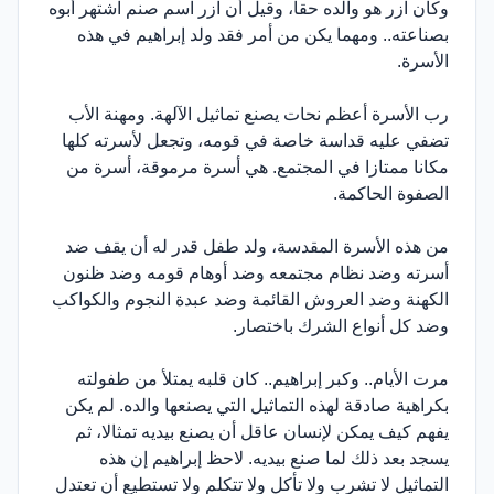
وكان آزر هو والده حقا، وقيل أن آزر اسم صنم اشتهر أبوه
بصناعته.. ومهما يكن من أمر فقد ولد إبراهيم في هذه
الأسرة.
رب الأسرة أعظم نحات يصنع تماثيل الآلهة. ومهنة الأب
تضفي عليه قداسة خاصة في قومه، وتجعل لأسرته كلها
مكانا ممتازا في المجتمع. هي أسرة مرموقة، أسرة من
الصفوة الحاكمة.
من هذه الأسرة المقدسة، ولد طفل قدر له أن يقف ضد
أسرته وضد نظام مجتمعه وضد أوهام قومه وضد ظنون
الكهنة وضد العروش القائمة وضد عبدة النجوم والكواكب
وضد كل أنواع الشرك باختصار.
مرت الأيام.. وكبر إبراهيم.. كان قلبه يمتلأ من طفولته
بكراهية صادقة لهذه التماثيل التي يصنعها والده. لم يكن
يفهم كيف يمكن لإنسان عاقل أن يصنع بيديه تمثالا، ثم
يسجد بعد ذلك لما صنع بيديه. لاحظ إبراهيم إن هذه
التماثيل لا تشرب ولا تأكل ولا تتكلم ولا تستطيع أن تعتدل