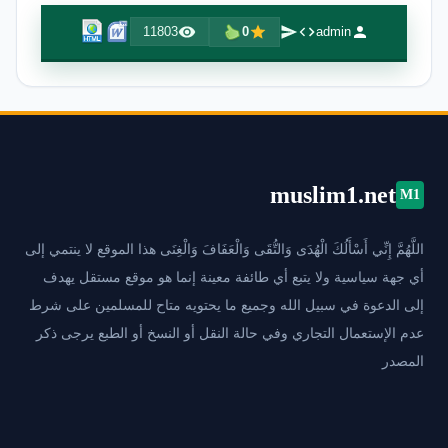
11803
0
admin
muslim1.net
M1
اللَّهُمَّ إِنِّي أَسْأَلُكَ الْهُدَى وَالتُّقَى وَالْعَفَافَ وَالْغِنَى هذا الموقع لا ينتمي إلى
أي جهة سياسية ولا يتبع أي طائفة معينة إنما هو موقع مستقل يهدف
إلى الدعوة في سبيل الله وجميع ما يحتويه متاح للمسلمين على شرط
عدم الإستعمال التجاري وفي حالة النقل أو النسخ أو الطبع يرجى ذكر
المصدر