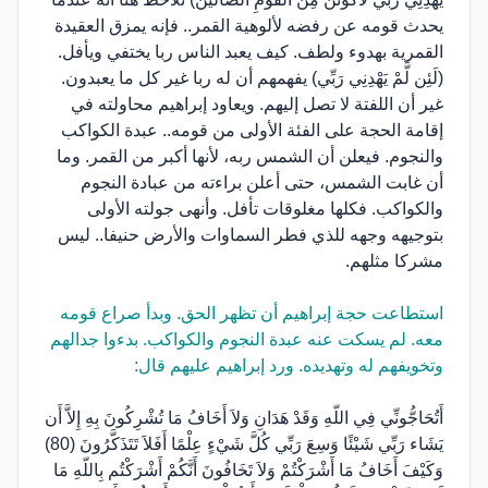
يحدث قومه عن رفضه لألوهية القمر.. فإنه يمزق العقيدة
القمرية بهدوء ولطف. كيف يعبد الناس ربا يختفي ويأفل.
(لَئِن لَّمْ يَهْدِنِي رَبِّي) يفهمهم أن له ربا غير كل ما يعبدون.
غير أن اللفتة لا تصل إليهم. ويعاود إبراهيم محاولته في
إقامة الحجة على الفئة الأولى من قومه.. عبدة الكواكب
والنجوم. فيعلن أن الشمس ربه، لأنها أكبر من القمر. وما
أن غابت الشمس، حتى أعلن براءته من عبادة النجوم
والكواكب. فكلها مغلوقات تأفل. وأنهى جولته الأولى
بتوجيهه وجهه للذي فطر السماوات والأرض حنيفا.. ليس
مشركا مثلهم.
استطاعت حجة إبراهيم أن تظهر الحق. وبدأ صراع قومه
معه. لم يسكت عنه عبدة النجوم والكواكب. بدءوا جدالهم
وتخويفهم له وتهديده. ورد إبراهيم عليهم قال:
أَتُحَاجُّونِّي فِي اللّهِ وَقَدْ هَدَانِ وَلاَ أَخَافُ مَا تُشْرِكُونَ بِهِ إِلاَّ أَن
يَشَاء رَبِّي شَيْئًا وَسِعَ رَبِّي كُلَّ شَيْءٍ عِلْمًا أَفَلاَ تَتَذَكَّرُونَ (80)
وَكَيْفَ أَخَافُ مَا أَشْرَكْتُمْ وَلاَ تَخَافُونَ أَنَّكُمْ أَشْرَكْتُم بِاللّهِ مَا