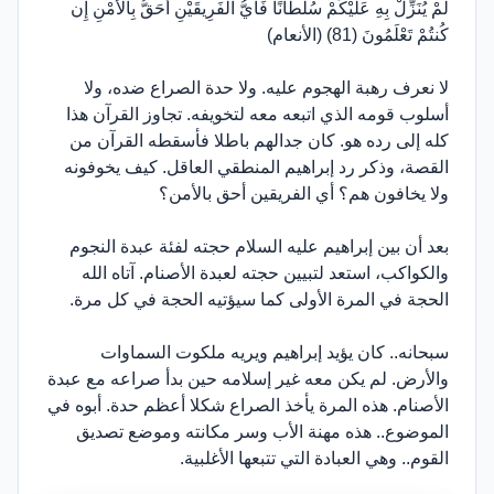
لَمْ يُنَزِّلْ بِهِ عَلَيْكُمْ سُلْطَانًا فَأَيُّ الْفَرِيقَيْنِ أَحَقُّ بِالأَمْنِ إِن
كُنتُمْ تَعْلَمُونَ (81) (الأنعام)
لا نعرف رهبة الهجوم عليه. ولا حدة الصراع ضده، ولا
أسلوب قومه الذي اتبعه معه لتخويفه. تجاوز القرآن هذا
كله إلى رده هو. كان جدالهم باطلا فأسقطه القرآن من
القصة، وذكر رد إبراهيم المنطقي العاقل. كيف يخوفونه
ولا يخافون هم؟ أي الفريقين أحق بالأمن؟
بعد أن بين إبراهيم عليه السلام حجته لفئة عبدة النجوم
والكواكب، استعد لتبيين حجته لعبدة الأصنام. آتاه الله
الحجة في المرة الأولى كما سيؤتيه الحجة في كل مرة.
سبحانه.. كان يؤيد إبراهيم ويريه ملكوت السماوات
والأرض. لم يكن معه غير إسلامه حين بدأ صراعه مع عبدة
الأصنام. هذه المرة يأخذ الصراع شكلا أعظم حدة. أبوه في
الموضوع.. هذه مهنة الأب وسر مكانته وموضع تصديق
القوم.. وهي العبادة التي تتبعها الأغلبية.