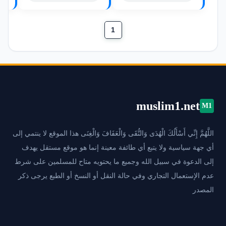
1
muslim1.net
M1
اللَّهُمَّ إِنِّي أَسْأَلُكَ الْهُدَى وَالتُّقَى وَالْعَفَافَ وَالْغِنَى هذا الموقع لا ينتمي إلى
أي جهة سياسية ولا يتبع أي طائفة معينة إنما هو موقع مستقل يهدف
إلى الدعوة في سبيل الله وجميع ما يحتويه متاح للمسلمين على شرط
عدم الإستعمال التجاري وفي حالة النقل أو النسخ أو الطبع يرجى ذكر
المصدر